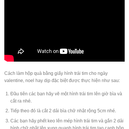
Cách làm hộp quà bằng giấy hình trái tim cho ngày
valentine, noel hay dịp đặc biệt được thực hiện như sau:
Đầu tiên các bạn hãy vẽ một hình trái tim lên giờ bìa và
cắt ra nhé.
Tiếp theo đó là cắt 2 dải bìa chữ nhật rộng 5cm nhé.
Các bạn hãy phết keo lên mép hình trái tim và gắn 2 dải
hình chữ nhật lên xung quanh hình trái tim tạo cạnh hộp