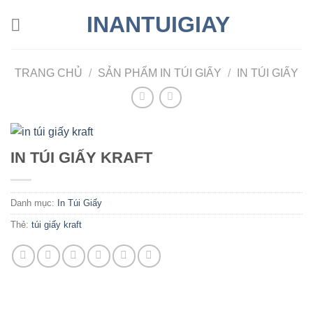
Chuyển
INANTUIGIAY
đến
nội
dung
TRANG CHỦ
/
SẢN PHẨM IN TÚI GIẤY
/
IN TÚI GIẤY
IN TÚI GIẤY KRAFT
Danh mục:
In Túi Giấy
Thẻ:
túi giấy kraft