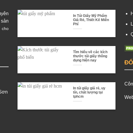
uyên
In Túi Giấy Mỹ Phẩm
Giá Rẻ, Thiết Kế Miễn
 sản
L
Phí
h cho
Q
Tìm hiểu về các kích
thước túi giấy thông
dụng hiện nay
ĐỐ
Côn
In túi giấy giá rẻ, uy
 Sơn
tín, chất lượng tại
tphcm
Web