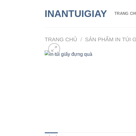
Chuyển
INANTUIGIAY
đến
TRANG CH
nội
dung
TRANG CHỦ
/
SẢN PHẨM IN TÚI 