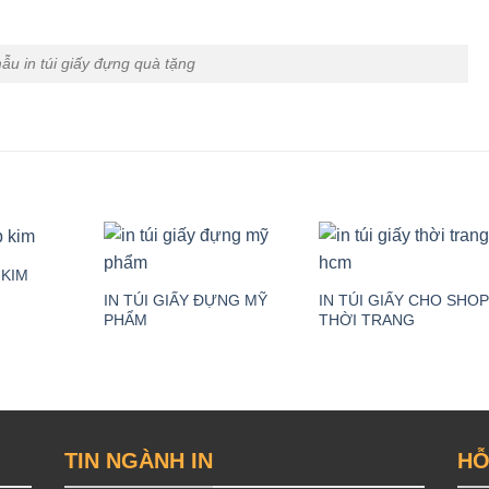
ẫu in túi giấy đựng quà tặng
 KIM
IN TÚI GIẤY ĐỰNG MỸ
IN TÚI GIẤY CHO SHO
PHẨM
THỜI TRANG
TIN NGÀNH IN
HỖ