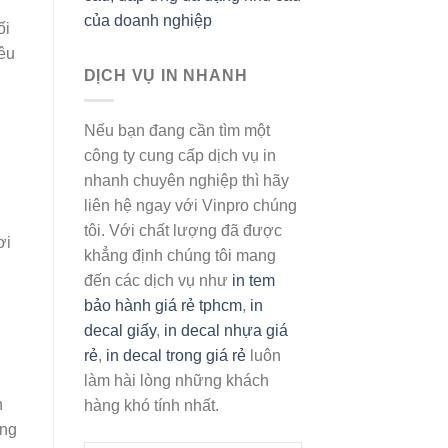
của doanh nghiệp
ối
yêu
DỊCH VỤ IN NHANH
Nếu bạn đang cần tìm một
công ty cung cấp dịch vụ in
nhanh chuyên nghiệp thì hãy
liên hệ ngay với Vinpro chúng
tôi. Với chất lượng đã được
ơi
khẳng định chúng tôi mang
đến các dịch vụ như
in tem
bảo hành giá rẻ tphcm
,
in
decal giấy
,
in decal nhựa giá
rẻ
,
in decal trong giá rẻ
luôn
làm hài lòng những khách
h
hàng khó tính nhất.
ộng