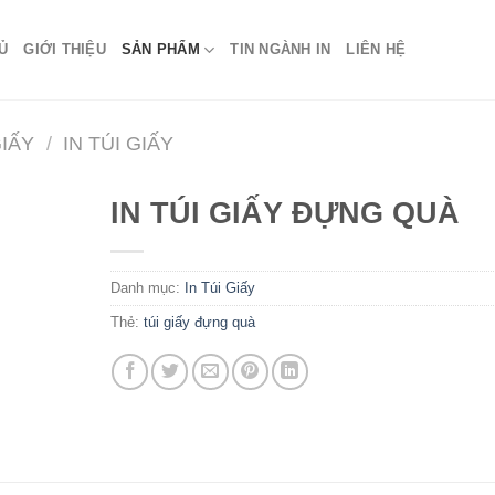
Ủ
GIỚI THIỆU
SẢN PHẨM
TIN NGÀNH IN
LIÊN HỆ
GIẤY
/
IN TÚI GIẤY
IN TÚI GIẤY ĐỰNG QUÀ
Danh mục:
In Túi Giấy
Thẻ:
túi giấy đựng quà