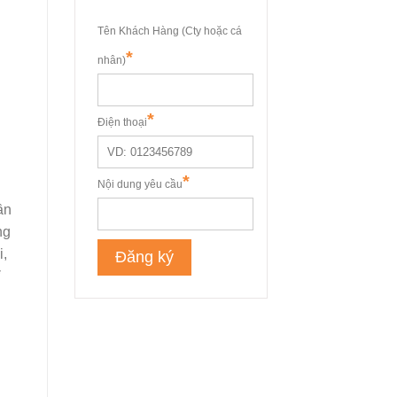
ần
ng
i,